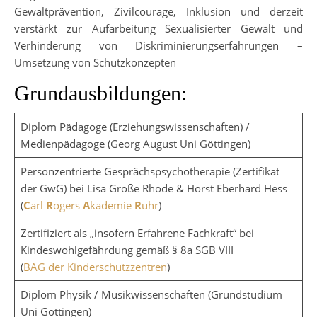
Gewaltprävention, Zivilcourage, Inklusion und derzeit
verstärkt zur Aufarbeitung Sexualisierter Gewalt und
Verhinderung von Diskriminierungserfahrungen –
Umsetzung von Schutzkonzepten
Grundausbildungen:
Diplom Pädagoge (Erziehungswissenschaften) /
Medienpädagoge (Georg August Uni Göttingen)
Personzentrierte Gesprächspsychotherapie (Zertifikat
der GwG) bei Lisa Große Rhode & Horst Eberhard Hess
(
C
arl
R
ogers
A
kademie
R
uhr
)
Zertifiziert als „insofern Erfahrene Fachkraft“ bei
Kindeswohlgefährdung gemäß § 8a SGB VIII
(
BAG der Kinderschutzzentren
)
Diplom Physik / Musikwissenschaften (Grundstudium
Uni Göttingen)